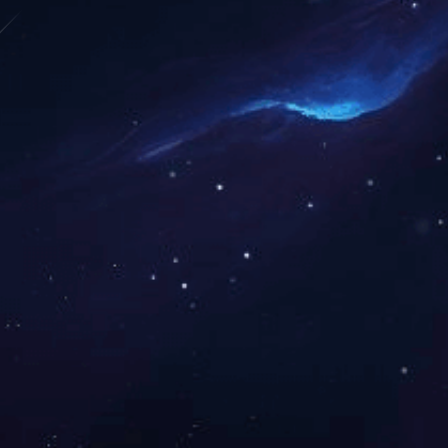
我公司即将参加“第十三届上海国际纺
28
上海国际纺织工业展览会（SHANGHAI
2020-10
2017年4月19日-21日参加“第十
05
INDO INTER TEX自1993年开始
2020-06
千亿平台登录入口
产品中心
新