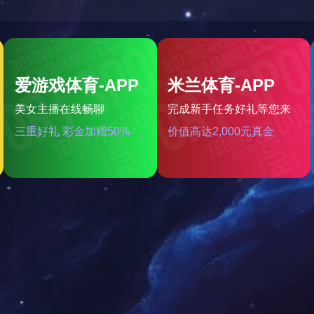
二十九届越南西贡纺织工业展览会
办，展会至今已分别于胡志明市及河内成功举办28届
体过滤器
器