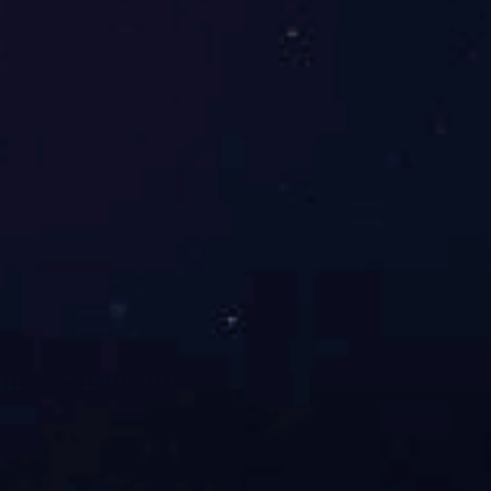
八通阀
六通阀