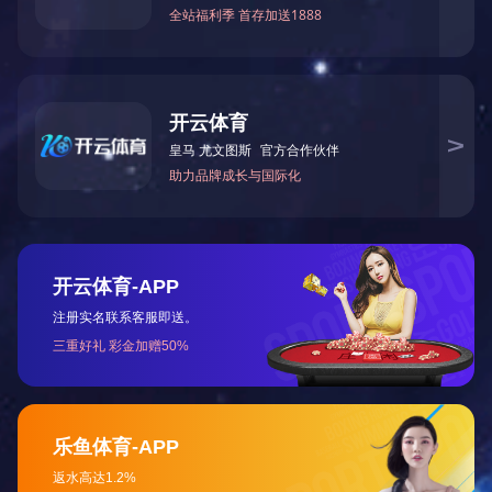
热媒调节阀
PP过滤芯（熔喷、折叠）