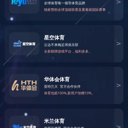
柱塞式釜底阀
产品中心
类别:
夹套熔体阀系列
釜底阀
0577-86655699
电话:
产品留言
相关产品
产品描述
关键词: