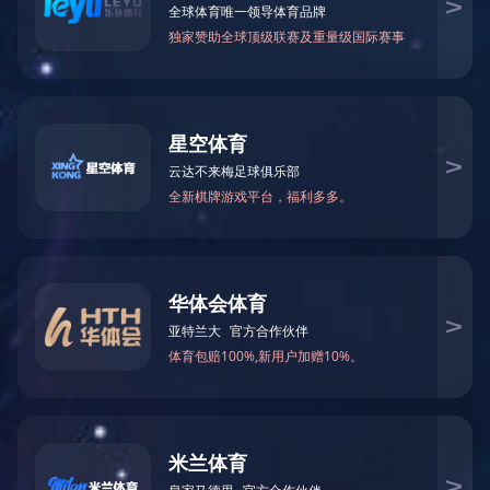
反冲洗换网器
产品中心
类别:
换网器系列
0577-86655699
电话:
产品留言
相关产品
产品描述
关键词: