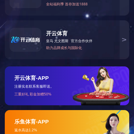
热媒调节阀
PP过滤芯（熔喷、折叠）