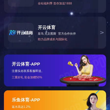
热媒调节阀
PP过滤芯（熔喷、折叠）