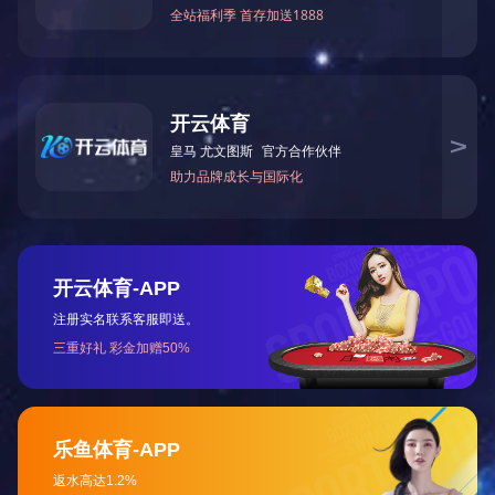
热媒调节阀
PP过滤芯（熔喷、折叠）