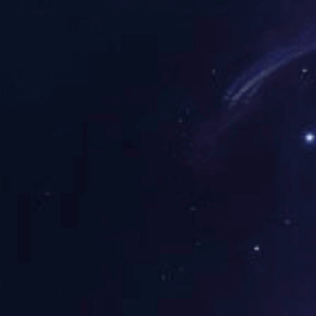
热媒调节阀