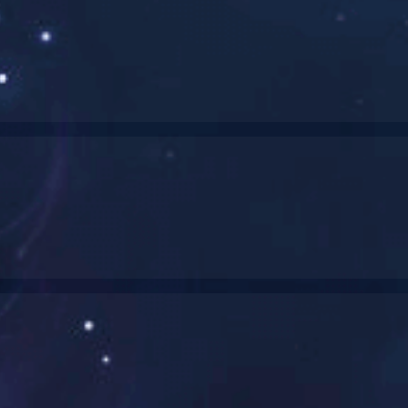
0
电话:
产品