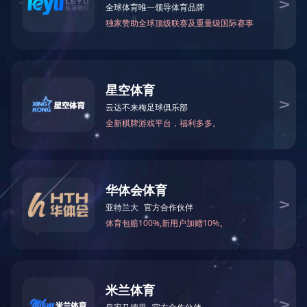
熔体截止阀